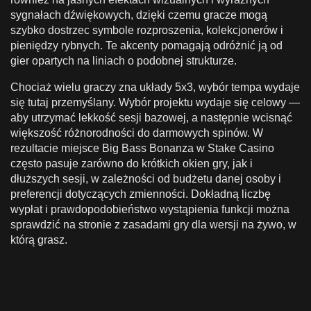
sygnałach dźwiękowych, dzięki czemu gracze mogą
szybko dostrzec symbole rozproszenia, kolekcjonerów i
pieniędzy rybnych. Te akcenty pomagają odróżnić ją od
gier opartych na liniach o podobnej strukturze.
Chociaż wielu graczy zna układy 5x3, wybór tempa wydaje
się tutaj przemyślany. Wybór projektu wydaje się celowy —
aby utrzymać lekkość sesji bazowej, a następnie wcisnąć
większość różnorodności do darmowych spinów. W
rezultacie miejsce Big Bass Bonanza w Stake Casino
często pasuje zarówno do krótkich okien gry, jak i
dłuższych sesji, w zależności od budżetu danej osoby i
preferencji dotyczących zmienności. Dokładną liczbę
wypłat i prawdopodobieństwo wystąpienia funkcji można
sprawdzić na stronie z zasadami gry dla wersji na żywo, w
którą grasz.