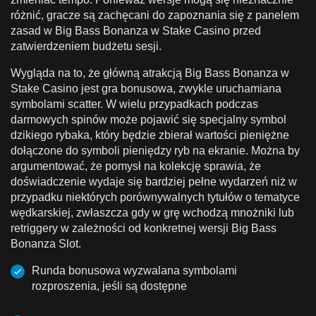
różnić, gracze są zachęcani do zapoznania się z panelem
zasad w Big Bass Bonanza w Stake Casino przed
zatwierdzeniem budżetu sesji.
Wygląda na to, że główną atrakcją Big Bass Bonanza w
Stake Casino jest gra bonusowa, zwykle uruchamiana
symbolami scatter. W wielu przypadkach podczas
darmowych spinów może pojawić się specjalny symbol
dzikiego rybaka, który będzie zbierał wartości pieniężne
dołączone do symboli pieniędzy ryb na ekranie. Można by
argumentować, że pomysł na kolekcję sprawia, że
doświadczenie wydaje się bardziej pełne wydarzeń niż w
przypadku niektórych porównywalnych tytułów o tematyce
wędkarskiej, zwłaszcza gdy w grę wchodzą mnożniki lub
retriggery w zależności od konkretnej wersji Big Bass
Bonanza Slot.
Runda bonusowa wyzwalana symbolami
rozproszenia, jeśli są dostępne