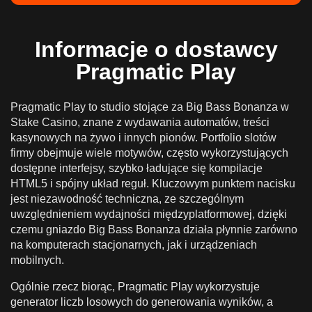
Informacje o dostawcy
Pragmatic Play
Pragmatic Play to studio stojące za Big Bass Bonanza w
Stake Casino, znane z wydawania automatów, treści
kasynowych na żywo i innych pionów. Portfolio slotów
firmy obejmuje wiele motywów, często wykorzystujących
dostępne interfejsy, szybko ładujące się kompilacje
HTML5 i spójny układ reguł. Kluczowym punktem nacisku
jest niezawodność techniczna, ze szczególnym
uwzględnieniem wydajności międzyplatformowej, dzięki
czemu gniazdo Big Bass Bonanza działa płynnie zarówno
na komputerach stacjonarnych, jak i urządzeniach
mobilnych.
Ogólnie rzecz biorąc, Pragmatic Play wykorzystuje
generator liczb losowych do generowania wyników, a