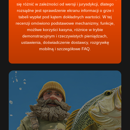
się różnić w zależności od wersji i jurysdykcji, dlatego
rozsądne jest sprawdzenie ekranu informacji o grze i
tabeli wypłat pod kątem dokładnych wartości. W tej
recenzji omówiono podstawowe mechanizmy, funkcje,
możliwe korzyści kasyna, różnice w trybie
demonstracyjnym i rzeczywistych pieniądzach,
ustawienia, doświadczenie dostawcy, rozgrywkę
mobilną i szczegółowe FAQ.