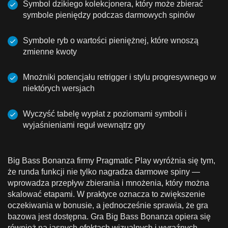
Symbol dzikiego kolekcjonera, który może zbierać
symbole pieniędzy podczas darmowych spinów
Symbole ryb o wartości pieniężnej, które wnoszą
zmienne kwoty
Mnożniki potencjału retrigger i stylu progresywnego w
niektórych wersjach
Wyczyść tabelę wypłat z poziomami symboli i
wyjaśnieniami reguł wewnątrz gry
Big Bass Bonanza firmy Pragmatic Play wyróżnia się tym,
że runda funkcji nie tylko nagradza darmowe spiny —
wprowadza przepływ zbierania i mnożenia, który można
skalować etapami. W praktyce oznacza to zwiększenie
oczekiwania w bonusie, a jednocześnie sprawia, że gra
bazowa jest dostępna. Gra Big Bass Bonanza opiera się
również na jasnych efektach wizualnych i wyraźnych