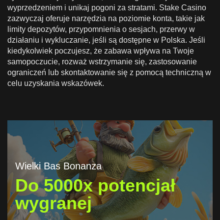
wyprzedzeniem i unikaj pogoni za stratami. Stake Casino
zazwyczaj oferuje narzędzia na poziomie konta, takie jak
limity depozytów, przypomnienia o sesjach, przerwy w
działaniu i wykluczanie, jeśli są dostępne w Polska. Jeśli
kiedykolwiek poczujesz, że zabawa wpływa na Twoje
samopoczucie, rozważ wstrzymanie się, zastosowanie
ograniczeń lub skontaktowanie się z pomocą techniczną w
celu uzyskania wskazówek.
Wielki Bas Bonanza
Do 5000x potencjał
wygranej