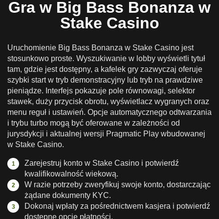
Gra w Big Bass Bonanza w
Stake Casino
Uruchomienie Big Bass Bonanza w Stake Casino jest
stosunkowo proste. Wyszukiwanie w lobby wyświetli tytuł
tam, gdzie jest dostępny, a kafelek gry zazwyczaj oferuje
szybki start w tryb demonstracyjny lub tryb na prawdziwe
pieniądze. Interfejs pokazuje pole równowagi, selektor
stawek, duży przycisk obrotu, wyświetlacz wygranych oraz
menu reguł i ustawień. Opcje automatycznego odtwarzania
i trybu turbo mogą być oferowane w zależności od
jurysdykcji i aktualnej wersji Pragmatic Play wbudowanej
w Stake Casino.
Zarejestruj konto w Stake Casino i potwierdź
kwalifikowalność wiekową.
W razie potrzeby zweryfikuj swoje konto, dostarczając
żądane dokumenty KYC.
Dokonaj wpłaty za pośrednictwem kasjera i potwierdź
dostępne opcje płatności.