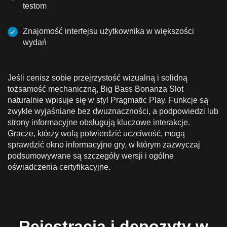
testom
Znajomość interfejsu użytkownika w większości
wydań
Jeśli cenisz sobie przejrzystość wizualną i solidną
tożsamość mechaniczną, Big Bass Bonanza Slot
naturalnie wpisuje się w styl Pragmatic Play. Funkcje są
zwykle wyjaśniane bez dwuznaczności, a podpowiedzi lub
strony informacyjne obsługują kluczowe interakcje.
Gracze, którzy wolą potwierdzić uczciwość, mogą
sprawdzić okno informacyjne gry, w którym zazwyczaj
podsumowywane są szczegóły wersji i ogólne
oświadczenia certyfikacyjne.
Rejestracja i depozyty w