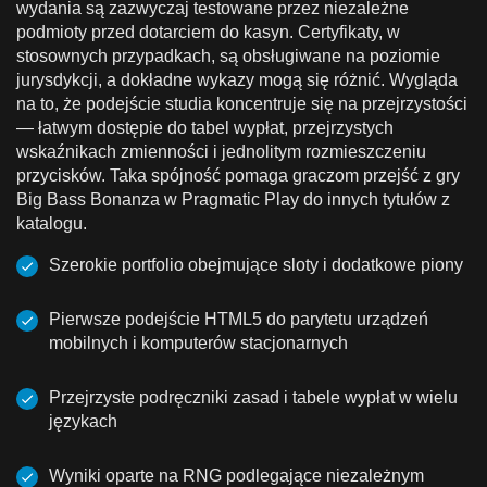
wydania są zazwyczaj testowane przez niezależne
podmioty przed dotarciem do kasyn. Certyfikaty, w
stosownych przypadkach, są obsługiwane na poziomie
jurysdykcji, a dokładne wykazy mogą się różnić. Wygląda
na to, że podejście studia koncentruje się na przejrzystości
— łatwym dostępie do tabel wypłat, przejrzystych
wskaźnikach zmienności i jednolitym rozmieszczeniu
przycisków. Taka spójność pomaga graczom przejść z gry
Big Bass Bonanza w Pragmatic Play do innych tytułów z
katalogu.
Szerokie portfolio obejmujące sloty i dodatkowe piony
Pierwsze podejście HTML5 do parytetu urządzeń
mobilnych i komputerów stacjonarnych
Przejrzyste podręczniki zasad i tabele wypłat w wielu
językach
Wyniki oparte na RNG podlegające niezależnym