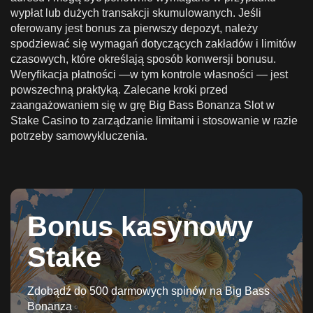
wypłat lub dużych transakcji skumulowanych. Jeśli
oferowany jest bonus za pierwszy depozyt, należy
spodziewać się wymagań dotyczących zakładów i limitów
czasowych, które określają sposób konwersji bonusu.
Weryfikacja płatności —w tym kontrole własności — jest
powszechną praktyką. Zalecane kroki przed
zaangażowaniem się w grę Big Bass Bonanza Slot w
Stake Casino to zarządzanie limitami i stosowanie w razie
potrzeby samowykluczenia.
Bonus kasynowy
Stake
Zdobądź do 500 darmowych spinów na Big Bass
Bonanza