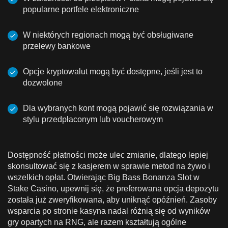
popularne portfele elektroniczne
W niektórych regionach mogą być obsługiwane
przelewy bankowe
Opcje kryptowalut mogą być dostępne, jeśli jest to
dozwolone
Dla wybranych kont mogą pojawić się rozwiązania w
stylu przedpłaconym lub voucherowym
Dostępność płatności może ulec zmianie, dlatego lepiej
skonsultować się z kasjerem w sprawie metod na żywo i
wszelkich opłat. Otwierając Big Bass Bonanza Slot w
Stake Casino, upewnij się, że preferowana opcja depozytu
została już zweryfikowana, aby uniknąć opóźnień. Zasoby
wsparcia po stronie kasyna nadal różnią się od wyników
gry opartych na RNG, ale razem kształtują ogólne