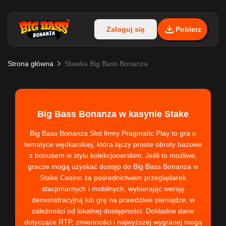
Zaloguj się
Pobierz
Strona główna
Stawka Big Bass Bonanza
Big Bass Bonanza w kasynie Stake
Big Bass Bonanza Slot firmy Pragmatic Play to gra o
tematyce wędkarskiej, która łączy proste obroty bazowe
z bonusem w stylu kolekcjonerskim. Jeśli to możliwe,
gracze mogą uzyskać dostęp do Big Bass Bonanza w
Stake Casino za pośrednictwem przeglądarek
stacjonarnych i mobilnych, wybierając wersję
demonstracyjną lub grę na prawdziwe pieniądze, w
zależności od lokalnej dostępności. Dokładne dane
dotyczące RTP, zmienności i najwyższej wygranej mogą