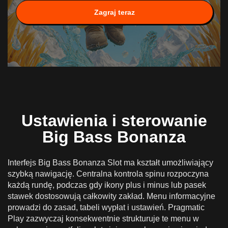
Zagraj teraz
Ustawienia i sterowanie
Big Bass Bonanza
Interfejs Big Bass Bonanza Slot ma kształt umożliwiający
szybką nawigację. Centralna kontrola spinu rozpoczyna
każdą rundę, podczas gdy ikony plus i minus lub pasek
stawek dostosowują całkowity zakład. Menu informacyjne
prowadzi do zasad, tabeli wypłat i ustawień. Pragmatic
Play zazwyczaj konsekwentnie strukturuje te menu w