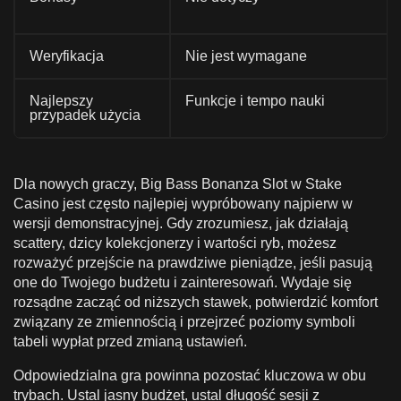
Weryfikacja
Nie jest wymagane
Najlepszy
Funkcje i tempo nauki
przypadek użycia
Dla nowych graczy, Big Bass Bonanza Slot w Stake
Casino jest często najlepiej wypróbowany najpierw w
wersji demonstracyjnej. Gdy zrozumiesz, jak działają
scattery, dzicy kolekcjonerzy i wartości ryb, możesz
rozważyć przejście na prawdziwe pieniądze, jeśli pasują
one do Twojego budżetu i zainteresowań. Wydaje się
rozsądne zacząć od niższych stawek, potwierdzić komfort
związany ze zmiennością i przejrzeć poziomy symboli
tabeli wypłat przed zmianą ustawień.
Odpowiedzialna gra powinna pozostać kluczowa w obu
trybach. Ustal jasny budżet, ustal długość sesji z